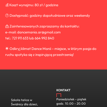
💰 Koszt wynajmu: 80 zł / godzina
🕐 Dostępność: godziny dopołudniowe oraz weekendy
📩 Zainteresowanych zapraszamy do kontaktu:
e-mail: dancemania.ar@gmail.com
tel.: 721 911 633 lub 664 992 840
🌟 Odkryj klimat Dance Manii – miejsce, w którym pasja do
ruchu spotyka się z inspirującą przestrzenią!
KONTAKT
Poniedziałek – piątek
Szkoła tańca w
godz. 10.00 – 20.00
Świdnicy dla dzieci,