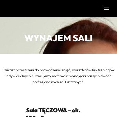
Skip
Men
to
content
WYNAJEM SALI
S
zukasz przestrzeni do prowadzenia zajęć, warsztatów lub treningów
indywidualnych? Oferujemy możliwość wynajęcia naszych dwóch
profesjonalnych sal lustrzanych:
Sala TĘCZOWA – ok.