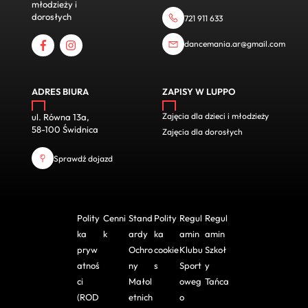
młodzieży i
dorosłych
721 911 633
dancemania.ar@gmail.com
ADRES BIURA
ZAPISY W LUPPO
Zajęcia dla dzieci i młodzieży
ul. Równa 13a,
58-100 Świdnica
Zajęcia dla dorosłych
Sprawdź dojazd
Polity
Cenni
Stand
Polity
Regul
Regul
ka
k
ardy
ka
amin
amin
pryw
Ochro
cookie
Klubu
Szkoł
atnoś
ny
s
Sport
y
ci
Małol
oweg
Tańca
(ROD
etnich
o