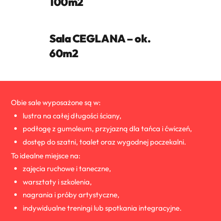
100m2
Sala CEGLANA – ok.
60m2
Obie sale wyposażone są w:
lustra na całej długości ściany,
podłogę z gumoleum, przyjazną dla tańca i ćwiczeń,
dostęp do szatni, toalet oraz wygodnej poczekalni.
To idealne miejsce na:
zajęcia ruchowe i taneczne,
warsztaty i szkolenia,
nagrania i próby artystyczne,
indywidualne treningi lub spotkania integracyjne.